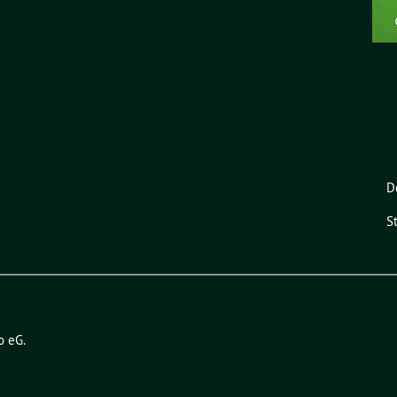
D
S
o eG
.