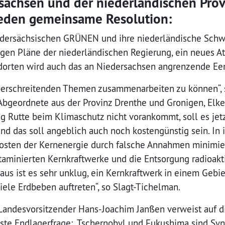
achsen und der niederländischen Pro
ieden gemeinsame Resolution
:
edersächsischen GRÜNEN und ihre niederländische Schw
en Pläne der niederländischen Regierung, ein neues At
dorten wird auch das an Niedersachsen angrenzende E
züberschreitenden Themen zusammenarbeiten zu können“, 
bgeordnete aus der Provinz Drenthe und Gronigen, Elke
ng Rutte beim Klimaschutz nicht vorankommt, soll es jet
nd das soll angeblich auch noch kostengünstig sein. In
Kosten der Kernenergie durch falsche Annahmen minimiert
ntaminierten Kernkraftwerke und die Entsorgung radioakt
aus ist es sehr unklug, ein Kernkraftwerk in einem Gebie
iele Erdbeben auftreten“, so Slagt-Tichelman.
ndesvorsitzender Hans-Joachim Janßen verweist auf d
öste Endlagerfrage: „Tschernobyl und Fukushima sind Sy