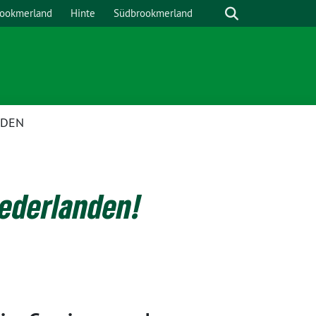
ookmerland
Hinte
Südbrookmerland
RDEN
iederlanden!