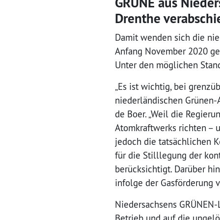
GRÜNE aus Nieders
Drenthe verabsch
Damit wenden sich die ni
Anfang November 2020 geg
Unter den möglichen Stan
„Es ist wichtig, bei gren
niederländischen Grünen-A
de Boer. „Weil die Regieru
Atomkraftwerks richten – u
jedoch die tatsächlichen 
für die Stilllegung der ko
berücksichtigt. Darüber hin
infolge der Gasförderung v
Niedersachsens GRÜNEN-La
Betrieb und auf die ungel